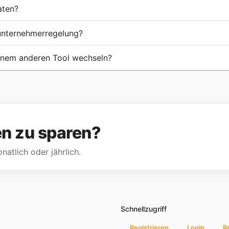
aten?
nunternehmerregelung?
einem anderen Tool wechseln?
ven zu sparen?
natlich oder jährlich.
Schnellzugriff
Registrieren
Login
R