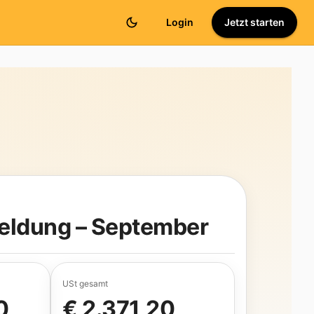
Login
Jetzt starten
eldung – September
USt gesamt
0
€ 2.371,20