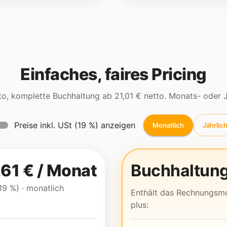
Einfaches, faires Pricing
to, komplette Buchhaltung ab
21,01 €
netto. Monats- oder J
Preise inkl. USt (19 %) anzeigen
Monatlich
Jährlic
,61 €
/
Monat
Buchhaltun
19 %)
· monatlich
Enthält das Rechnungsm
plus: