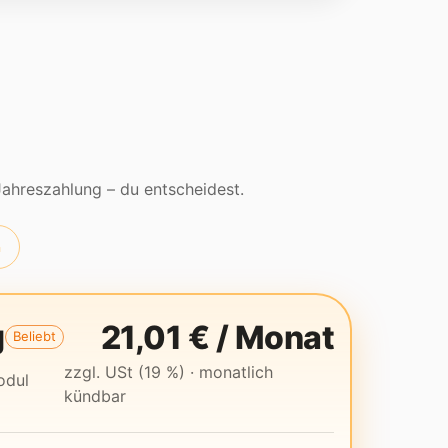
ahreszahlung – du entscheidest.
h
g
21,01 €
/
Monat
Beliebt
zzgl. USt (19 %)
· monatlich
odul
kündbar