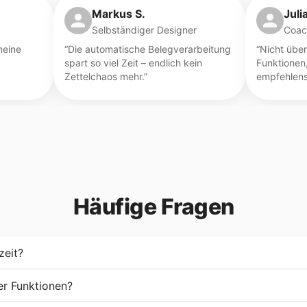
Markus S.
Juli
Selbständiger Designer
Coac
meine
“
Die automatische Belegverarbeitung
“
Nicht übe
spart so viel Zeit – endlich kein
Funktionen,
Zettelchaos mehr.
”
empfehlens
Häufige Fragen
zeit?
ler Funktionen?