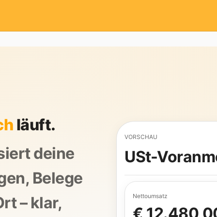
ch
läuft.
VORSCHAU
siert deine
USt-Voranm
gen, Belege
Nettoumsatz
t – klar,
€ 12.480,0