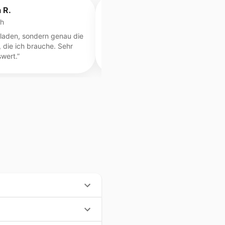
a R.
Deniz A.
h
IT-Berater
rladen, sondern genau die
“
UStVA auf Knopfdruck – das allein is
 die ich brauche. Sehr
mir den Preis wert.
”
wert.
”